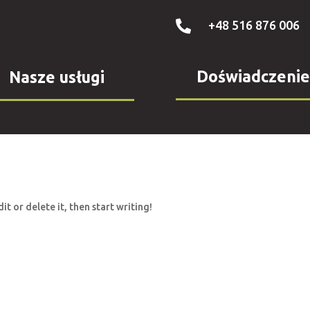
+48 516 876 006

Doświadczenie
Nasze usługi
it or delete it, then start writing!