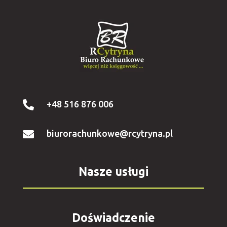
+48 516 876 006

biurorachunkowe@rcytryna.pl

Nasze usługi
Doświadczenie