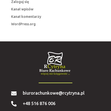
Zaloguj się
Kanał wpisów
Kanał komentarzy
WordPress.org
biurorachunkowe@rcytryna.pl

+48 516 876 006
